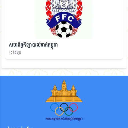
សហព័ន្ធកីឡាបាល់ទាត់កម្ពុជា
10 ខែមុន