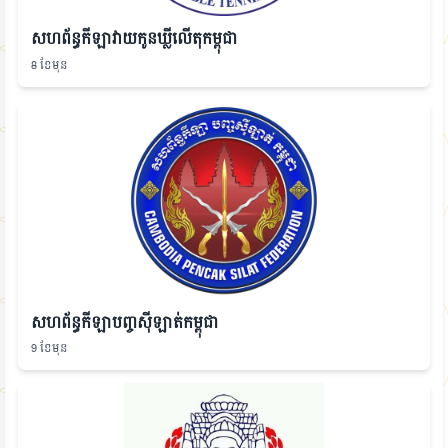
សហព័ន្ធកីឡាវាយកូនឃ្លីលើតុកម្ពុជា
8 ខែមុន
សហព័ន្ធកីឡាបញ្ចស៊ីឡាត់កម្ពុជា
9 ខែមុន