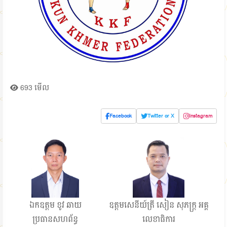
693 មើល
Facebook
Twitter or X
Instagram
ឯកឧត្តម ខូវ ឆាយ
ឧត្តមសេនីយ៍ត្រី សៀន សុភក្ត្រ អគ្គ
ប្រធានសហព័ន្ធ
លេខាធិការ