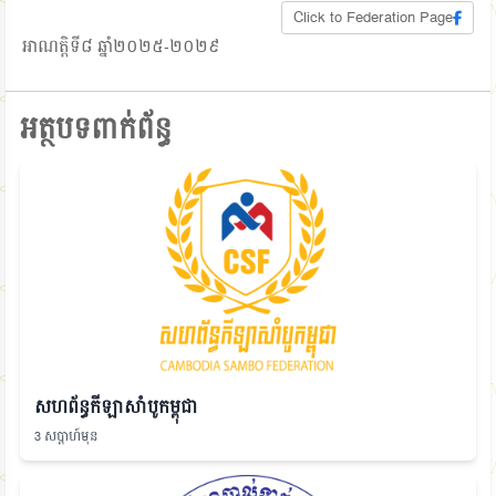
Click to Federation Page
អាណត្តិទី៨ ឆ្នាំ២០២៥-២០២៩
អត្ថបទពាក់ព័ន្ធ
សហព័ន្ធកីឡាសាំបូកម្ពុជា
3 សប្តាហ៍មុន