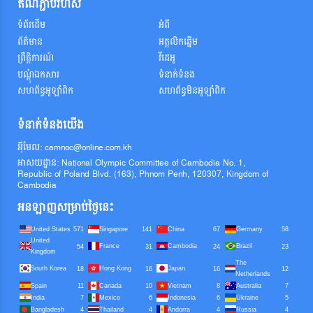
តំណភ្ជាប់រហ័ស
ទំព័រដើម
អំពី
ព័ត៌មាន
អត្តលិកឆ្នើម
ព្រឹត្តិការណ៍
វីដេអូ
បណ្តុំឯកសារ
ទំនាក់ទំនង
សហព័ន្ធអូឡាំពិក
សហព័ន្ធមិនអូឡាំពិក
ទំនាក់ទំនងយើង
អ៊ីមែល: camnoc@online.com.kh
អាសយដ្ឋាន: National Olympic Committee of Cambodia No. 1,
Republic of Poland Blvd. (163), Phnom Penh, 120307, Kingdom of
Cambodia
អនឡាញសម្រាប់ថ្ងៃនេះ
United States
Singapore
China
Germany
571
141
67
58
United
France
Cambodia
Brazil
54
31
24
23
Kingdom
The
South Korea
Hong Kong
Japan
18
16
16
12
Netherlands
Spain
Canada
Vietnam
Australia
11
10
8
7
India
Mexico
Indonesia
Ukraine
7
6
6
5
Bangladesh
Thailand
Andorra
Russia
4
4
4
4