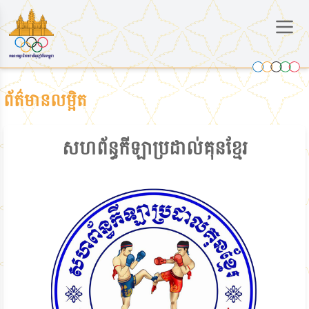
ព័ត៌មានលម្អិត
សហព័ន្ធកីឡាប្រដាល់គុនខ្មែរ