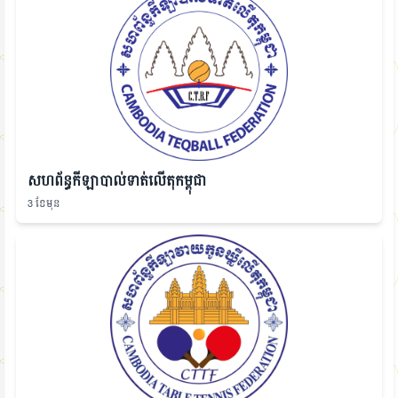
សហព័ន្ធកីឡាបាល់ទាត់លើតុកម្ពុជា
3 ខែមុន