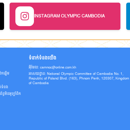
INSTAGRAM OLYMPIC CAMBODIA
ទំនាក់ទំនងយើង
អ៊ីមែល: camnoc@online.com.kh
ិកឆ្នើម
អាសយដ្ឋាន: National Olympic Committee of Cambodia No. 1,
Republic of Poland Blvd. (163), Phnom Penh, 120307, Kingdom
ូ
of Cambodia
ក់ទំនង
ន្ធមិនអូឡាំពិក