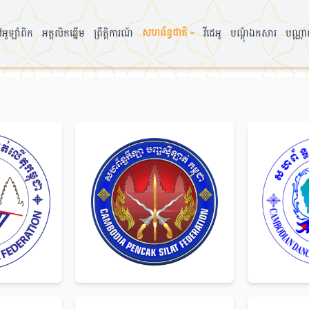
សហព័ន្ធជាតិ
▾
អូឡាំពិក
អត្តលិកឆ្នើម
ព្រឹត្តិការណ៍
វីដេអូ
បណ្តុំឯកសារ
បណ្ណា