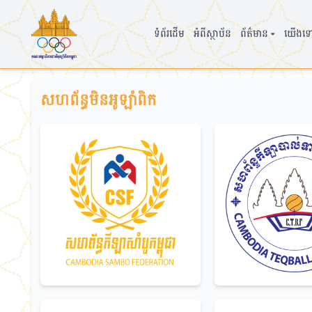
ទំព័រដើម
អំពីស្ថាប័ន
ព័ត៌មាន
យើងទៅ
▾
សហព័ន្ធមិនអូឡាំពិក