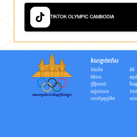
TIKTOK OLYMPIC CAMBODIA
តំណភ្ជាប់រហ័ស
ទំព័រដើម
អំពី
ព័ត៌មាន
អត្តល
ព្រឹត្តិការណ៍
វីដេអ
បណ្តុំឯកសារ
ទំនា
សហព័ន្ធអូឡាំពិក
សហព័