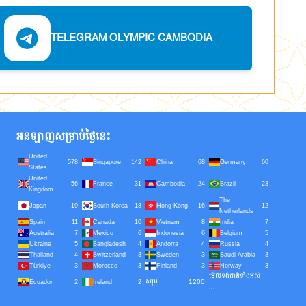
TELEGRAM OLYMPIC CAMBODIA
អនឡាញសម្រាប់ថ្ងៃនេះ
United
578
Singapore
142
China
68
Germany
60
States
United
56
France
31
Cambodia
24
Brazil
23
Kingdom
The
Japan
19
South Korea
18
Hong Kong
16
12
Netherlands
Spain
11
Canada
10
Vietnam
8
India
7
Australia
7
Mexico
6
Indonesia
6
Belgium
5
Ukraine
5
Bangladesh
4
Andorra
4
Russia
4
Thailand
4
Switzerland
3
Sweden
3
Saudi Arabia
3
Türkiye
3
Morocco
3
Finland
3
Norway
3
មើលទង់ជាតិទាំងអស់
សរុប
1200
Ecuador
2
Ireland
2
...