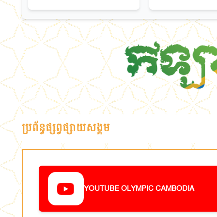
ប្រព័ន្ធផ្សព្វផ្សាយសង្គម
YOUTUBE OLYMPIC CAMBODIA