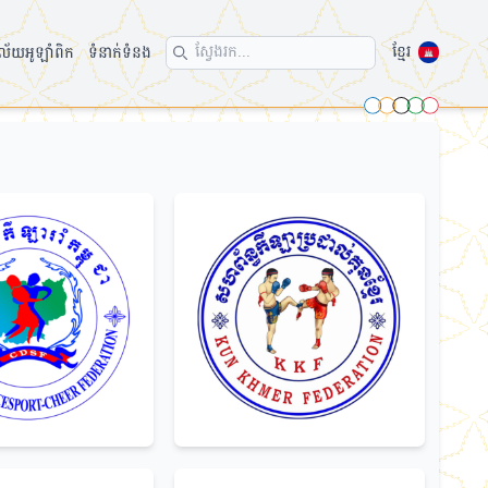
ខ្មែរ
ល័យអូឡាំពិក
ទំនាក់ទំនង
Search icon