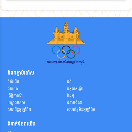
តំណភ្ជាប់រហ័ស
ទំព័រដើម
អំពី
ព័ត៌មាន
អត្តលិកឆ្នើម
ព្រឹត្តិការណ៍
វីដេអូ
បណ្តុំឯកសារ
ទំនាក់ទំនង
សហព័ន្ធអូឡាំពិក
សហព័ន្ធមិនអូឡាំពិក
ទំនាក់ទំនងយើង