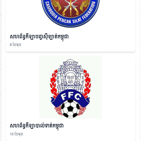
សហព័ន្ធកីឡាបញ្ចស៊ីឡាត់កម្ពុជា
9 ខែមុន
សហព័ន្ធកីឡាបាល់ទាត់កម្ពុជា
10 ខែមុន