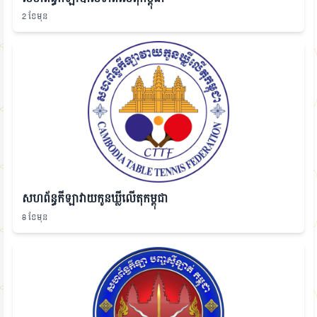
2 ខែមុន
សហព័ន្ធកីឡាវាយកូនឃ្លីលើតុកម្ពុជា
8 ខែមុន