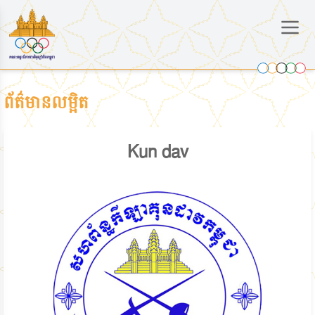
ព័ត៌មានលម្អិត
Kun dav