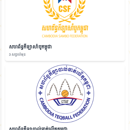
សហព័ន្ធកីឡាសាំបូកម្ពុជា
3 សប្តាហ៍មុន
សហព័ន្ធកីឡាបាល់ទាត់លើតុកម្ពុជា