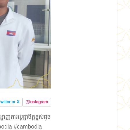
witter or X
Instagram
ារប្ដេជ្ញាចិត្តខ្ពស់ដូច
cambodia #cambodia