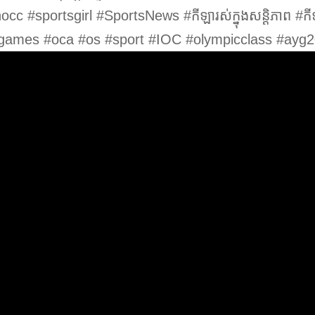
 #sportsgirl #SportsNews #កីឡារស់ក្នុងសន្តិភាព #កីឡ
cgames #oca #os #sport #IOC #olympicclass #ayg