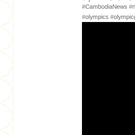
#CambodiaNews #nocc
#olympics #olympi