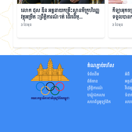
លោក ដុស ឌីន អគ្គនាយកគ្រឹះស្ថានមីក្រូហិរញ្ញ
កីឡាអុកចត្រ
វត្ថុអម្រឹត ៖ព្រឹត្តិការណ៍”រត់ ដើរដើម្...
ទទួលបានការ
3 ខែមុន
3 ខែមុន
តំណភ្ជាប់រហ័ស
ទំព័រដើម
អំពី
ព័ត៌មាន
អត្តល
ព្រឹត្តិការណ៍
វីដេអ
បណ្តុំឯកសារ
ទំនា
សហព័ន្ធអូឡាំពិក
សហព័