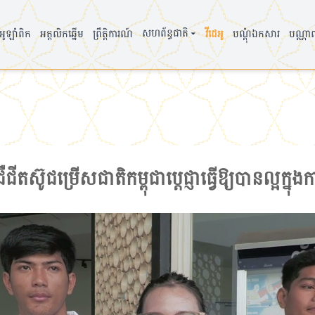
▾
សហព័ន្ធជាតិ
ូឡាំពិក
អត្តលិកឆ្នើម
ព្រឹត្តិការណ៍
វីដេអូ
បណ្តុំឯកសារ
បណ្ណា
ីតស៊ូជម្រើសជាតិកម្ពុជាប្ដេជ្ញាធ្វើឱ្យបានល្អក្នុងក