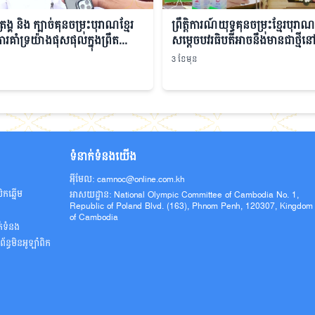
ង្គ និង ក្បាច់គុនចម្រុះបុរាណខ្មែរ
ព្រឹត្តិការណ៍យុទ្ធគុនចម្រុះខ្មែរបុរាណ
គាំទ្រយ៉ាងផុសផុលក្នុងព្រឹត...
សម្ដេចបវរធិបតីអាចនឹងមានជាថ្មីនៅឆ
3 ខែមុន
ទំនាក់ទំនងយើង
អ៊ីមែល: camnoc@online.com.kh
ិកឆ្នើម
អាសយដ្ឋាន: National Olympic Committee of Cambodia No. 1,
Republic of Poland Blvd. (163), Phnom Penh, 120307, Kingdom
ូ
of Cambodia
ក់ទំនង
ន្ធមិនអូឡាំពិក