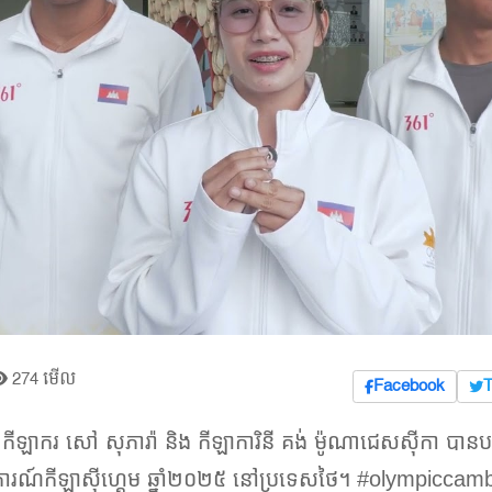
274 មើល
Facebook
T
ឡាករ សៅ សុភារ៉ា និង កីឡាការិនី គង់ ម៉ូណាជេសស៊ីកា បានបង្ហាញក
្រឹត្តិការណ៍កីឡាស៊ីហ្គេម ឆ្នាំ២០២៥ នៅប្រទេសថៃ។ #olympic