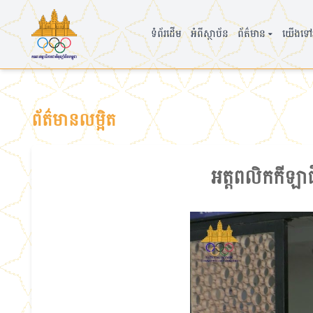
▾
ទំព័រដើម
អំពីស្ថាប័ន
ព័ត៌មាន
យើងទៅអ
ព័ត៌មានលម្អិត
អត្តពលិកកីឡាជឺជ