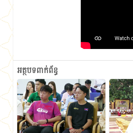
អត្ថបទពាក់ព័ន្ធ