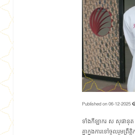
Published on 06-12-2025
ទាំងកីឡាករ ស សុផានុត កី
គ្នាក្នុងការទៅចូលរួមព