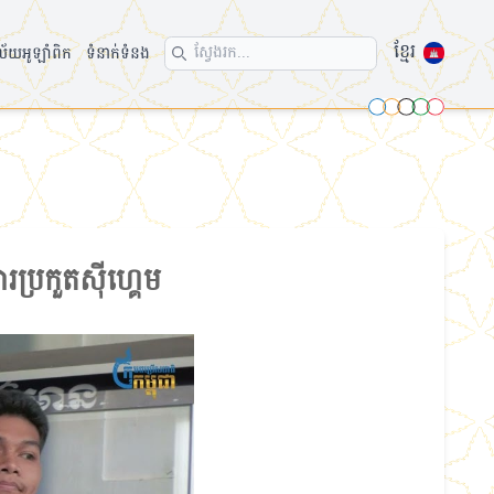
ខ្មែរ
ល័យអូឡាំពិក
ទំនាក់ទំនង
Search icon
ារប្រកួតស៊ីហ្គេម