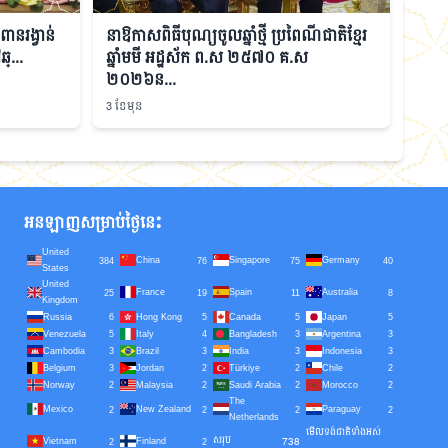
ពានរង្វាន់
នាឱកាសពិធីបុណ្យចូលឆ្នាំថ្មី ប្រពៃណីជាតិខ្មែរ
្...
ឆ្នាំមមី អដ្ឋស័ក ព.ស ២៥៧០ គ.ស
២០២៦ន...
3 ខែមុន
អនឡាញសម្រាប់ថ្ងៃនេះ
United
China
Singapore
Germany
384
76
75
40
States
United
France
Spain
Australia
25
19
11
8
Kingdom
Russia
Hong Kong
Canada
Japan
6
5
5
5
Venezuela
Italy
Bangladesh
Argentina
5
4
3
3
Cambodia
Brazil
India
Indonesia
3
3
3
3
Belgium
Jordan
Türkiye
Chile
3
2
2
2
Norway
Malaysia
Saudi Arabia
Morocco
2
2
2
2
The
Mexico
New Zealand
Paraguay
2
2
2
2
Netherlands
មើលទង់ជាតិទាំងអស់
សរុប
738
Vietnam
Finland
2
2