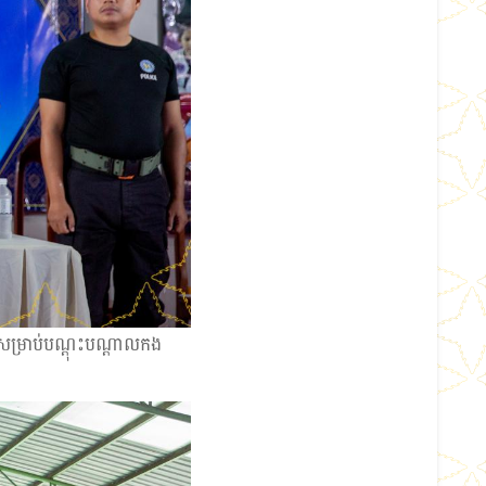
 សម្រាប់បណ្ដុះបណ្ដាលកង