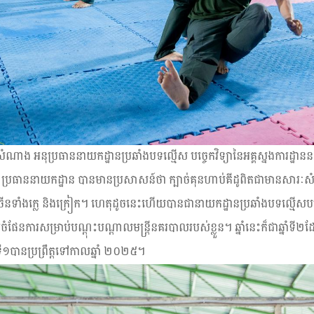
ង អនុប្រធាននាយកដ្ឋានប្រឆាំងបទល្មើស បច្ចេកវិទ្យានៃអគ្គស្នងការដ្ឋានន
្រធាននាយកដ្ឋាន បានមានប្រសាសន៍ថា ក្បាច់គុនហាប់គីដូពិតជាមានសារៈសំខាន់
ច្រើនទាំងក្លេ និងក្រៀក។ ហេតុដូចនេះហើយបានជានាយកដ្ឋានប្រឆាំងបទល្មើសប
ចំផែនការសម្រាប់បណ្ដុះបណ្ដាលមន្ត្រីនគរបាលរបស់ខ្លួន។ ឆ្នាំនេះក៏ជាឆ្នាំទី២ដ
ី១បានប្រព្រឹត្តទៅកាលឆ្នាំ ២០២៥។