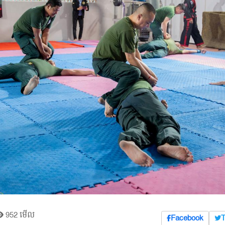
952 មើល
Facebook
T