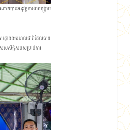
លោកបានអនុវត្តការងារបង្ក្រាប
ងការដ្ឋាននគរបាលជាតិដែលបាន
សេសស័ក្ដិសមសម្រាប់ការ