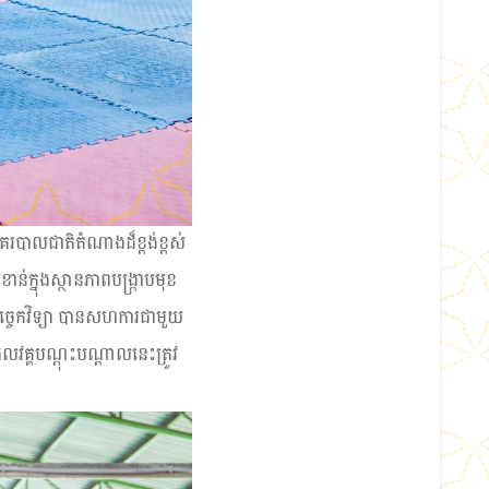
គរបាលជាតិតំណាងដ៏ខ្ពង់ខ្ពស់
ក្នុងស្ថានភាពបង្ក្រាបមុខ
ច្ចេកវិទ្យា បានសហការជាមួយ
ែលវគ្គបណ្ដុះបណ្ដាលនេះត្រូវ