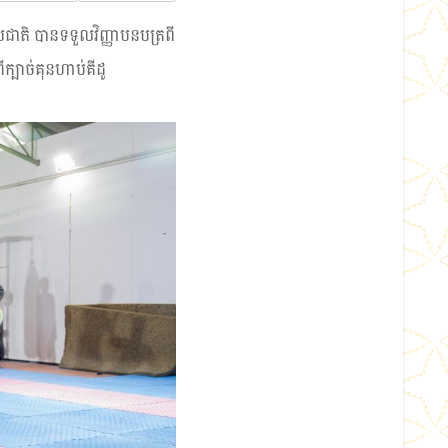
បាលជាតិ បានទទួលវិញ្ញាបនបត្រពី
ីក្បាច់គុនហាប់គីដូ