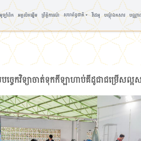
▾
សហព័ន្ធជាតិ
ូឡាំពិក
អត្តលិកឆ្នើម
ព្រឹត្តិការណ៍
វីដេអូ
បណ្តុំឯកសារ
បណ្ណា
ច្ចេកវិទ្យាចាត់ទុកកីឡាហាប់គីដូជាជម្រើសល្អសម