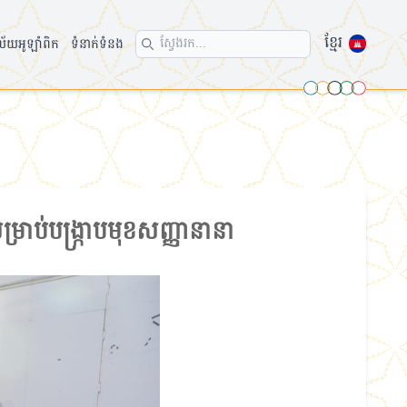
ខ្មែរ
ល័យអូឡាំពិក
ទំនាក់ទំនង
Search icon
្រាប់បង្ក្រាបមុខសញ្ញានានា