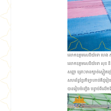
លោកឧត្ដមសេនីយ៍ទោ ហេង សំណា
លោកឧត្ដមសេនីយ៍ទោ សុខ នី ប
សញ្ញា ព្រោះមានក្បាច់ស្នៀត
សហព័ន្ធខ្មែរកីឡាហាប់គីដូរៀប
បានរៀបចំឡើង បន្ទាប់ពីលើកទ