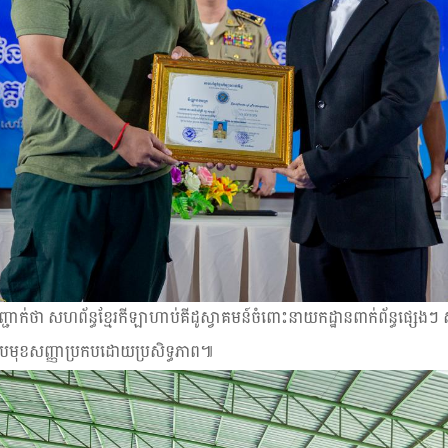
ក់ថា សហព័ន្ធខ្មែរកីឡាហាប់គីដូស្វាគមន៍ចំពោះនាយកដ្ឋានពាក់ព័ន្ធផ្សេងៗ
ក្រាបមុខសញ្ញាប្រកបដោយប្រសិទ្ធភាព៕