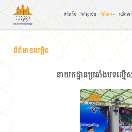
▾
ទំព័រដើម
អំពីស្ថាប័ន
ព័ត៌មាន
យើងទៅអ
ព័ត៌មានលម្អិត
នាយកដ្ឋានប្រឆាំងបទល្មើសប