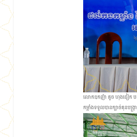
លោកឧកញ៉ា គួច ហុងជៀក បញ្ជា
កម្លាំងទទួលបានក្បាច់គុនបង្