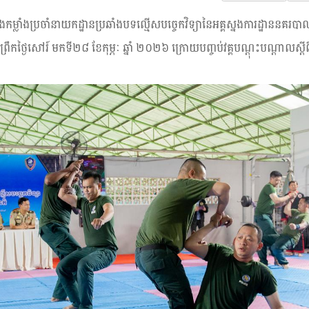
កងកម្លាំងប្រចាំនាយកដ្ឋានប្រឆាំងបទល្មើសបច្ចេកវិទ្យានៃអគ្គស្នងការដ្ឋាននគរ
្រឹកថ្ងៃសៅរ៍ មកទី២៨ ខែកុម្ភៈ ឆ្នាំ ២០២៦ ក្រោយបញ្ចប់វគ្គបណ្ដុះបណ្ដាលស្ដីព