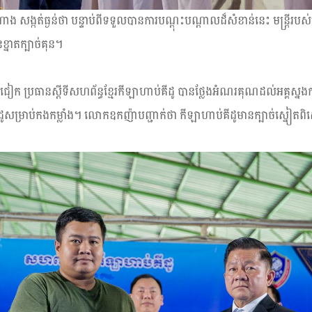
ង្កត់ធ្ងន់ថា បន្ទាប់ពីទទួលបានការបណ្ដុះបណ្ដាលដ៏សំខាន់នេះ មន្ត្រីរបស់
ខ្នាតក្បាច់គុន។
 ប្រធានស្ដីទីសហព័ន្ធខ្មែរកីឡាហាប់គីដូ បានថ្លែងអំណរគុណដល់អគ្គស្ន
ូសម្រាប់កងកម្លាំង។ លោកឧកញ៉ាបញ្ជាក់ថា កីឡាហាប់គីដូមានក្បាច់ស្នៀតពិ