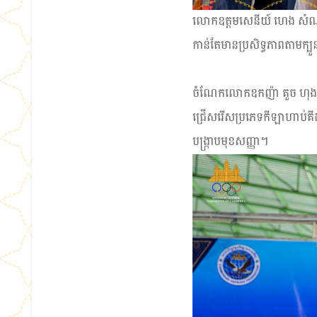
លោកឧត្ដមសេនីយ៍ ហេង សំណាង ស
កាន់តែមានប្រសិទ្ធភាពតាមក្បួន
ចំណែកលោកឧកញ៉ា គួច ហុងជៀក
ជ្រើសរើសប្រភេទកីឡាហាប់គីដ
បង្ក្រាបមុខសញ្ញា។