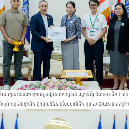
លែងអំណរគុណដល់ឯកឧត្ដមអគ្គបណ្ឌិសភាចារ្យ អូន ព័ន្ធមុនីរ័ត្ន និងលោកជំទាវ 
ំពិកបានប្រគល់នូវថវិកាជូនមូលនិធិតាមបែបបទពិធីការប្រកបដោយភាពកក់ក្ដៅ