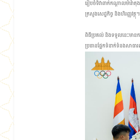
រៀបចំទិវាពាក់កណ្ដាលម៉ារ៉ាតុង
ក្រសួងសេដ្ឋកិច្ច និងហិរញ្ញវត្ថុ។
ពិធីប្រគល់ និងទទួលនេះមានកា
ប្រធានផ្នែកទំនាក់ទំនងសាធារណៈ