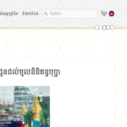
ខ្មែរ
ល័យអូឡាំពិក
ទំនាក់ទំនង
Search icon
ូនដល់មូលនិធិគន្ធបុប្ផា