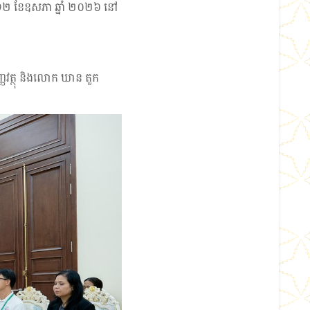
ារ ទី១២ ខែឧសភា ឆ្នាំ ២០២៦ នៅ
្ញវត្ថុ និងលោក ឃាន តួក