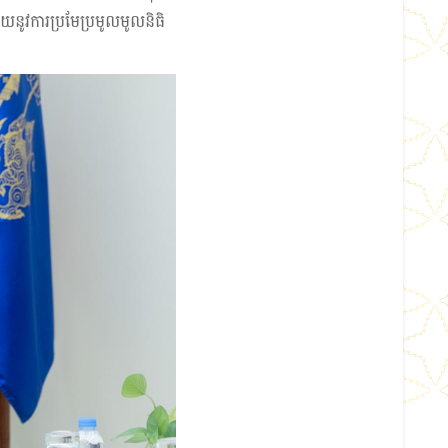
ូវការប្រមែប្រមូលមូលនិធិ