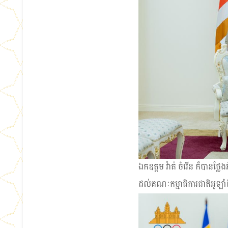
ឯកឧត្ដម វ៉ាត់ ចំរើន ក៏បានថ្
ដល់គណៈកម្មាធិការជាតិអូឡា