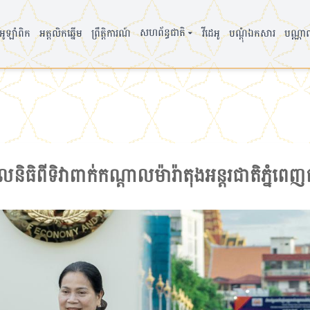
▾
សហព័ន្ធជាតិ
ូឡាំពិក
អត្តលិកឆ្នើម
ព្រឹត្តិការណ៍
វីដេអូ
បណ្តុំឯកសារ
បណ្ណា
ធិពីទិវាពាក់កណ្ដាលម៉ារ៉ាតុងអន្តរជាតិភ្នំពេញជ