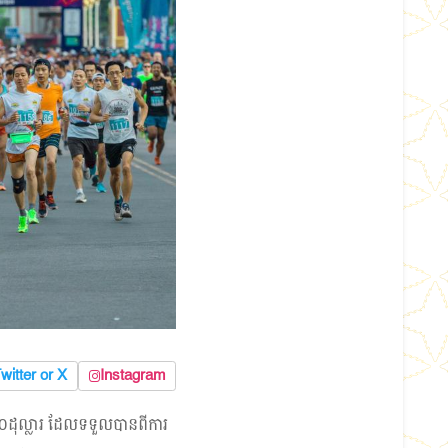
witter or X
Instagram
០០០ដុល្លារ ដែលទទួលបានពីការ