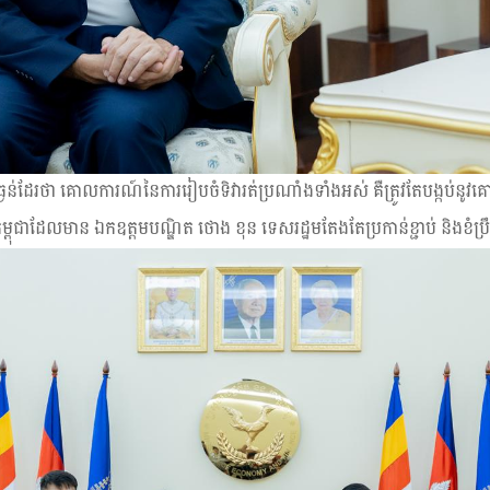
កត់ធ្ងន់ដែរថា គោលការណ៍នៃការរៀបចំទិវារត់ប្រណាំងទាំងអស់ គឺត្រូវតែបង្ក
ម្ពុជាដែលមាន ឯកឧត្ដមបណ្ឌិត ថោង ខុន ទេសរដ្ឋមតែងតែប្រកាន់ខ្ជាប់ និងខំប