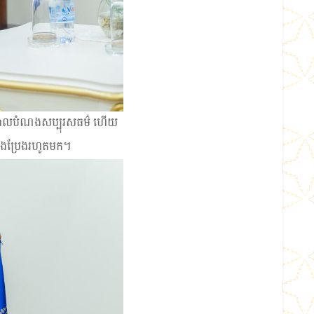
ប់នូវគោលបំណងសប្បុរសធម៌ ហើយ
្រឹងប្រែងរហូតមក។