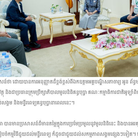
ន៍ថា ដោយបានការអនុញ្ញាតដ៏ខ្ពង់ខ្ពស់ពីឯកឧត្ដមអគ្គបណ្ឌិសភាចារ្យ អូន ព័ន្ធមុនីរ័
ញ្ញវត្ថុ និងជាប្រធានក្រុមប្រឹក្សាភិបាលមូលនិធិគន្ធបុប្ផា គណៈកម្មាធិការជាតិអូឡា
សង្គម និងមន្ទីរពេទ្យគន្ធបុប្ផានាពេលនេះ។
បានមានប្រសាសន៍ដ៏មានតម្លៃក្នុងការប្រមែប្រមូលនូវមូលនិធិនេះ និងបានអ
ៀបចំកម្មវិធីជួយដល់មន្ទីរពេទ្យ ក៏ដូចជាជួយដល់សកម្មភាពសង្គមផ្សេងៗទៀត។ ន