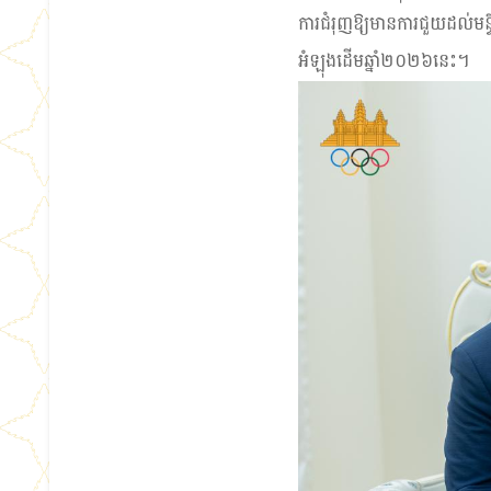
ការជំរុញឱ្យមានការជួយដល់ម
អំឡុងដើមឆ្នាំ២០២៦នេះ។