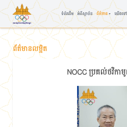
▾
ទំព័រដើម
អំពីស្ថាប័ន
ព័ត៌មាន
យើងទៅអ
ព័ត៌មានលម្អិត
NOCC ប្រគល់ថវិកាមូលនិ