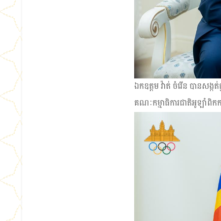
ឯកឧត្ដម វ៉ាត់ ចំរើន បានសង្
គណៈកម្មាធិការជាតិអូឡាំពិកក