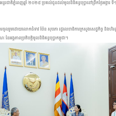
អន្តរជាតិភ្នំពេញឆ្នាំ ២០២៥ ប្រគល់ជូនដល់មូលនិធិគន្ធបុប្ផានៅព្រឹកថ្ងៃអង្គ
រចូលរួមដោយលោកជំទាវ ប៉ែន សុបភា រដ្ឋលេខាធិការក្រសួងសេដ្ឋកិច្ច និងហិរញ
នៃអង្គភាពប្រតិបត្តិមូលនិធិគន្ធបុប្ផាកម្ពុជា។