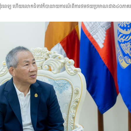
ន្ទីរពេទ្យ ហើយលោកជំទាវក៏បានរាយការណ៍ពីការថមថយប្រមាណជាង៤០ភាគរយន