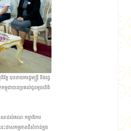
ត្ន ឧបនាយករដ្ឋមន្ត្រី និងរដ្ឋ
ំពិកកម្ពុជាបានប្រគល់ជូនមូលនិធិ
រគុណដល់គណៈកម្មាធិការ
េះជាសកម្មភាពដ៏សំខាន់ក្នុង