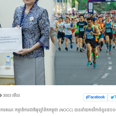
3003 មើល
Facebook
T
ខាធិការគណៈកម្មាធិការជាតិអូឡាំពិកកម្ពុជា (NOCC) បាននាំយកថវិកាចំនួន៥