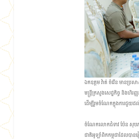
ឯកឧត្ដម វ៉ាត់ ចំរើន មានប្រសាស
មន្ត្រីក្រសួងសេដ្ឋកិច្ច និងហិរ
ដើម្បីរួមចំណែកក្នុងការជួយដល់
ចំណែកលោកជំទាវ ប៉ែន សុបភា 
ជាតិអូឡាំពិកកម្ពុជាដែលបានរ