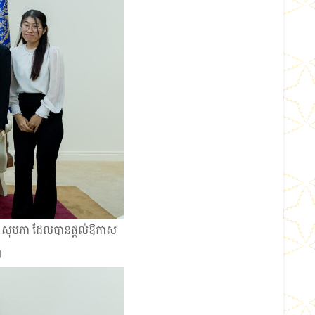
ប៉ែន សុបភា ដែលបានផ្ដល់ឱកាស
៕