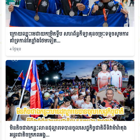
ក្រោយឈ្នះមេដាយកម្រិតទ្វីប សហព័ន្ធកីឡាគុនចម្រុះទទូចសូមការ
គាំទ្រកាន់តែខ្លាំងថែមទៀត...
4 ថ្ងៃមុន
មិនតិចជាងកន្លះលានដុល្លារទេបានចូលសេដ្ឋកិច្ចជាតិពីទិវាម៉ារ៉ាតុង
អន្តរជាតិចក្រភពអង្គ...