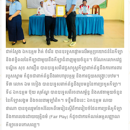
ជាក់ស្ដែង ឯកឧត្ដម វ៉ាត់ ចំរើន បានឧទ្ទេសផ្ដោតលើអត្ថប្រយោជន៍នៃកីឡា
និងឥទ្ធិពលនៃកីឡាជាមួយនឹងកីឡាជំនាញមួយចំនួន។ ចំណែកលោកវេជ្ជ
បណ្ឌិត សុខ សារឿន បានឧទ្ទេសពីវេជ្ជសាស្ត្រកីឡាពាក់ព័ន្ធនឹងការការពារ
របួសស្នាម ក៏ដូចជាពាក់ព័ន្ធនឹងអាហារូបត្ថម្ភ និងការជួយសង្គ្រោះបឋម។
ទី៣ លោក ឯម ហៀង បានឧទ្ទេសពាក់ព័ន្ធនឹងរូបមន្តនៃការប្រកួតកីឡា។
ទី៤ ឯកឧត្ដម ប៊ុយ សុភ័ណ្ឌ បានឧទ្ទេសពីរចនាសម្ព័ន្ធ និងសវតាមួយចំនួន
នៃកីឡាសង្គម និងចលនាអូឡាំពិក។ ទន្ទឹមនឹងនេះ ឯកឧត្តម ណយ
ផាណា បានចូលរួមចែករំលែកពីមេរៀនស្ដីពីការរៀបចំផែនការប្រតិភូកីឡា
និងការលេងដោយយុត្តិធម៌ (Fair Play) ក៏ដូចជាការកំណត់អត្តសញ្ញាណ
កីឡាទេពកោសល្យ។