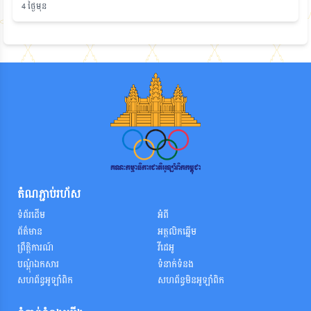
4 ថ្ងៃមុន
តំណភ្ជាប់រហ័ស
ទំព័រដើម
អំពី
ព័ត៌មាន
អត្តលិកឆ្នើម
ព្រឹត្តិការណ៍
វីដេអូ
បណ្តុំឯកសារ
ទំនាក់ទំនង
សហព័ន្ធអូឡាំពិក
សហព័ន្ធមិនអូឡាំពិក