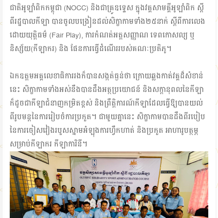
ជាតិអូឡាំពិកកម្ពុជា (NOCC) និងជាគ្រូឧទ្ទេស ក្នុងវគ្គសាមគ្គីអូឡាំពិក ស្ដី
ពីរដ្ឋបាលកីឡា បានចូលបង្រៀនដល់សិក្ខាកាមទាំង២៥នាក់ ស្ដីពីការលេង
ដោយយុត្តិធម៌ (Fair Play), ការកំណត់អត្តសញ្ញាណ ទេពកោសល្យ ឬ
និស្ស័យ(កីឡាករ) និង ផែនការធ្វើដំណើររបស់គណៈប្រតិភូ។
ឯកឧត្ដមអគ្គលេខាធិការរងក៏បានសង្កត់ធ្ងន់ថា ក្រោយឆ្លងកាត់វគ្គដ៏សំខាន់
នេះ សិក្ខាកាមទាំងអស់នឹងបានដឹងអត្ថប្រយោជន៍ និងសក្ដានុពលនៃកីឡា
ក៏ដូចជាកីឡាជំនាញកម្រិតខ្ពស់ និងព្រឹត្តិការណ៍កីឡាដែលធ្វើឱ្យបានយល់
ពីរូបមន្តនៃការរៀបចំការប្រកួត។ ជាមួយគ្នានេះ សិក្ខាកាមបានដឹងពីរបៀប
នៃការចៀសវៀងរបួសស្នាមអំឡុងការហ្វឹកហាត់ និងប្រកួត អាហារូបត្ថម្ភ
សម្រាប់កីឡាករ កីឡាការិនី។