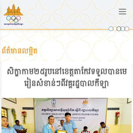
ព័ត៌មានលម្អិត
សិក្ខាកាម២៥រូបនៅខេត្តតាកែវទទួលបានមេ
រៀនសំខាន់ៗពីវគ្គរដ្ឋបាលកីឡា