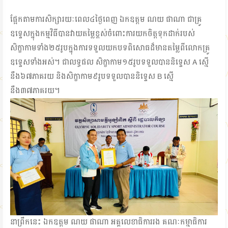
ផ្អែកតាមការសិក្សារយៈពេល៤ថ្ងៃពេញ ឯកឧត្ដម ណយ ផាណា ជាគ្រូ
ឧទ្ទេសក្នុងកម្មវិធីបានវាយតម្លៃខ្ពស់ចំពោះការយកចិត្តទុកដាក់របស់
សិក្ខាកាមទាំង២៥រូបក្នុងការទទួលយកបទពិសោធដ៏មានតម្លៃពីលោកគ្រូ
ឧទ្ទេសទាំងអស់។ ជាលទ្ធផល សិក្ខាកាម១៥រូបទទួលបាននិទ្ទេស A ស្មើ
នឹង៦៧ភាគរយ និងសិក្ខាកាម៩រូបទទួលបាននិទ្ទេស B ស្មើ
នឹង៣៧ភាគរយ។
នាព្រឹកនេះ ឯកឧត្តម ណយ ផាណា អគ្គលេខាធិការរង គណៈកម្មាធិការ