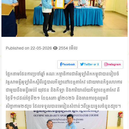
Published on 22-05-2026
2554 មើល
Facebook
Twitter or X
Instagram
ផ្អែកតាមផែនការប្រចាំឆ្នាំ គណៈកម្មាធិការជាតិអូឡាំពិកកម្ពុជាបានរៀបចំ
វគ្គសាមគ្គីអូឡាំពិកស្ដីពីរដ្ឋបាលកីឡានៅខេត្តតាកែវ ដោយមានកិច្ចសហការ
ជាមួយនឹងមន្ទីរអប់រំ យុវជន និងកីឡា និងការិយាល័យកីឡាខេត្តតាកែវ ពី
ថ្ងៃទី១៨ដល់ថ្ងៃទី២១ ខែឧសភា ឆ្នាំ២០២៦ និងមានការចូលរួមពី
សិក្ខាកាម២៥រូប ដែលទទួលបានមេរៀនសំខាន់ៗពីគ្រូឧទ្ទេសចំនួន៥រូប។