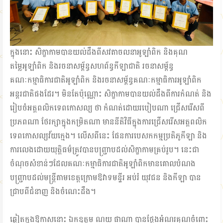
ក្នុងនោះ សិក្ខាកាមបានយល់ដឹងពីសវតាចលនាអូឡាំពិក និងគុណ
តម្លៃអូឡាំពិក និងរចនាសម្ព័ន្ធសហព័ន្ធកីឡាជាតិ រចនាសម្ព័ន្ធ
គណៈកម្មាធិការជាតិអូឡាំពិក និងរចនាសម្ព័ន្ធគណៈកម្មាធិការអូឡាំពិក
អន្តរជាតិផងដែរ។ មិនតែប៉ុណ្ណោះ សិក្ខាកាមបានយល់ដឹងពីការកំណត់ និង
រៀបចំអត្តពលិកទេពកោសល្យ ថា កំណត់ដោយរបៀបណា ជ្រើសរើសពី
ប្រភពណា ថែរក្សាក្នុងកម្រិតណា មាននីតិវិធីក្នុងការជ្រើសរើសអត្តពលិក
ទេពកោសល្យវ័យក្មេង។ លើសពីនេះ ផែនការបេសកកម្មប្រតិភូកីឡា និង
ការលេងដោយយុត្តិធម៌ត្រូវបានបញ្ជ្រាបដល់សិក្ខាកាមគ្រប់រូប។ នេះជា
ចំណុចសំខាន់ៗដែលគណៈកម្មាធិការជាតិអូឡាំពិកមានគោលបំណង
បញ្ជ្រាបដល់មន្ត្រីតាមខេត្តក្រោមឱវាទមន្ទីរ អប់រំ យុវជន និងកីឡា បាន
ជ្រាបពីជំនាញ និងចំណេះដឹង។
ឆ្លៀតក្នុងឱកាសនោះ ឯកឧត្ដម ណយ ផាណា បានថ្លែងអំណរគុណចំពោះ