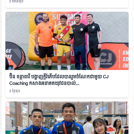
2 ម៉ោងមុន
ប៊ិន ចន្ថាធារី បង្ហាញក្ដីរំភើបដែលបានរួមចំណែកជាមួយ CJ
Coaching កសាងអនាគតយុវជនបាល់...
3 ថ្ងៃមុន