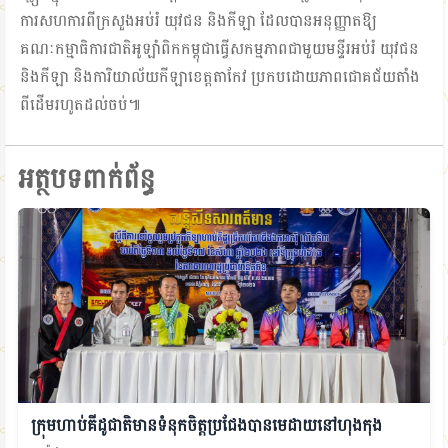
ការសហការពីក្រសួងអប់រំ យុវជន និងកីឡា ដែលបានអនុញ្ញាតឱ្យ
គណៈកម្មាធិការជាតិអូឡាំពិកកម្ពុជាធ្វើសកម្មភាពជាមួយមន្ទីរអប់រំ យុវជន
និងកីឡា និងការិយាល័យកីឡាខេត្តតាកែវ ប្រកបដោយភាពជោគជ័យតាំង
ពីដើមរហូតដល់ចប់៕
អត្ថបទពាក់ព័ន្ធ
ក្រុមហាប់គីដូជាតិមានទំនុកចិត្តប្រជែងបានមេដាយនៅហុងកុង