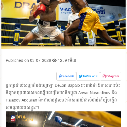
Published on 03-07-2026
1259 មើល
Facebook
Twitter or X
Instagram
អ្នកប្រដាល់សញ្ជាតិអង់ហ្គោឡា Dezon Sapalo អះអាងថា ឱកាសបានប៉ះ
កីឡាករប្រដាល់សកលឆ្នើមជម្រើសជាតិកម្ពុជា Anvar Nasredinov និង
Rajapov Abdullah ពិតជាបានផ្ដល់បទពិសោធយ៉ាងសំខាន់ដើម្បីបង្កើន
សមត្ថភាពរបស់ខ្លួន។