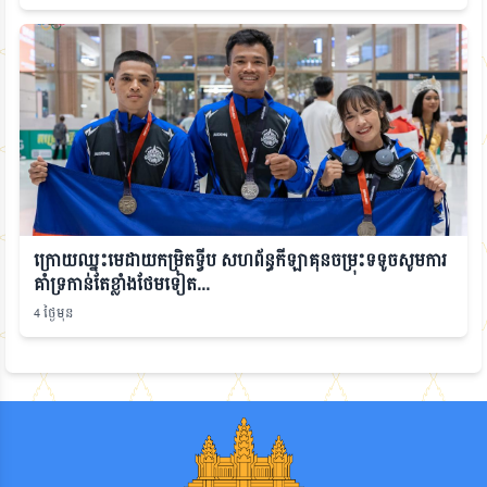
ក្រោយឈ្នះមេដាយកម្រិតទ្វីប សហព័ន្ធកីឡាគុនចម្រុះទទូចសូមការ
គាំទ្រកាន់តែខ្លាំងថែមទៀត...
4 ថ្ងៃមុន