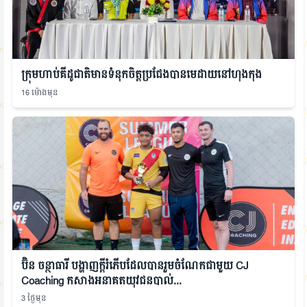
ក្រុមហាប់គីដូជាតិមានទំនុកចិត្តប្រជែងបានមេដាយនៅហុងកុង
16 ម៉ោងមុន
ប៊ិន ចន្ថាធារី បង្ហាញក្ដីរំភើបដែលបានរួមចំណែកជាមួយ CJ
Coaching កសាងអនាគតយុវជនបាល់...
3 ថ្ងៃមុន