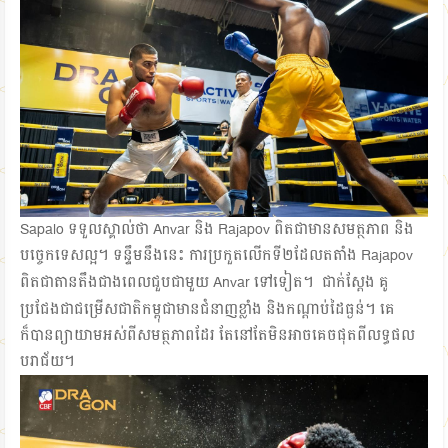
Sapalo ទទួលស្គាល់ថា Anvar និង Rajapov ពិតជាមានសមត្ថភាព និង
បច្ចេកទេសល្អ។ ទន្ទឹមនឹងនេះ ការប្រកួតលើកទី២ដែលតតាំង Rajapov
ពិតជាតានតឹងជាងពេលជួបជាមួយ Anvar ទៅទៀត។
ជាក់ស្ដែង គូ
ប្រជែងជាជម្រើសជាតិកម្ពុជាមានជំនាញខ្លាំង និងកណ្ដាប់ដៃធ្ងន់។ គេ
ក៏បានព្យាយាមអស់ពីសមត្ថភាពដែរ តែនៅតែមិនអាចគេចផុតពីលទ្ធផល
បរាជ័យ។