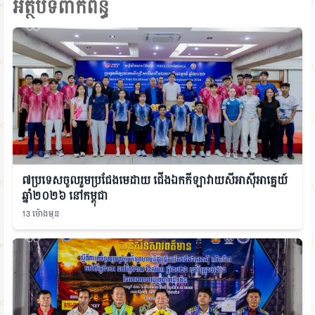
អត្ថបទពាក់ព័ន្ធ
៧ប្រទេសចូលរួមប្រជែងមេដាយ ជើងឯកកីឡាវាយសីអាស៊ីអាគ្នេយ៍
ឆ្នាំ២០២៦ នៅកម្ពុជា
13 ម៉ោងមុន