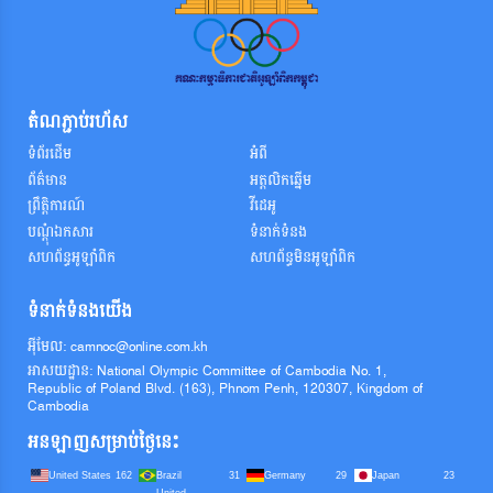
តំណភ្ជាប់រហ័ស
ទំព័រដើម
អំពី
ព័ត៌មាន
អត្តលិកឆ្នើម
ព្រឹត្តិការណ៍
វីដេអូ
បណ្តុំឯកសារ
ទំនាក់ទំនង
សហព័ន្ធអូឡាំពិក
សហព័ន្ធមិនអូឡាំពិក
ទំនាក់ទំនងយើង
អ៊ីមែល: camnoc@online.com.kh
អាសយដ្ឋាន: National Olympic Committee of Cambodia No. 1,
Republic of Poland Blvd. (163), Phnom Penh, 120307, Kingdom of
Cambodia
អនឡាញសម្រាប់ថ្ងៃនេះ
United States
Brazil
Germany
Japan
162
31
29
23