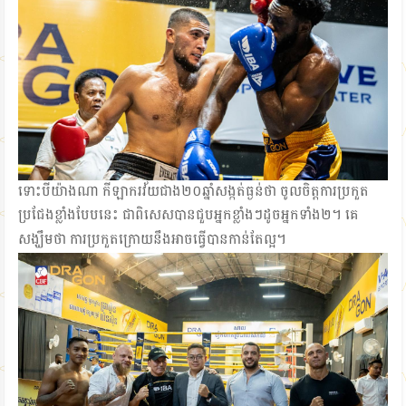
ទោះបីយ៉ាងណា កីឡាករវ័យជាង២០ឆ្នាំសង្កត់ធ្ងន់ថា ចូលចិត្តការប្រកួត
ប្រជែងខ្លាំងបែបនេះ ជាពិសេសបានជួបអ្នកខ្លាំងៗដូចអ្នកទាំង២។ គេ
សង្ឃឹមថា ការប្រកួតក្រោយនឹងអាចធ្វើបានកាន់តែល្អ។