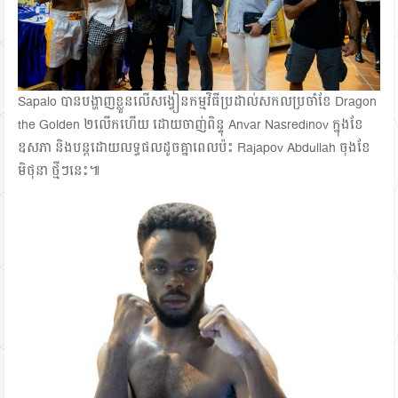
Sapalo បានបង្ហាញខ្លួនលើសង្វៀនកម្មវិធីប្រដាល់សកលប្រចាំខែ Dragon
the Golden ២លើកហើយ ដោយចាញ់ពិន្ទុ Anvar Nasredinov ក្នុងខែ
ឧសភា និងបន្តដោយលទ្ធផលដូចគ្នាពេលប៉ះ Rajapov Abdullah ចុងខែ
មិថុនា ថ្មីៗនេះ៕