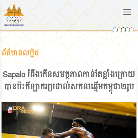
ព័ត៌មានលម្អិត
Sapalo រំពឹងកើនសមត្ថភាពកាន់តែខ្លាំងក្រោយ
បានប៉ះកីឡាករប្រដាល់សកលឆ្នើមកម្ពុជា២រូប