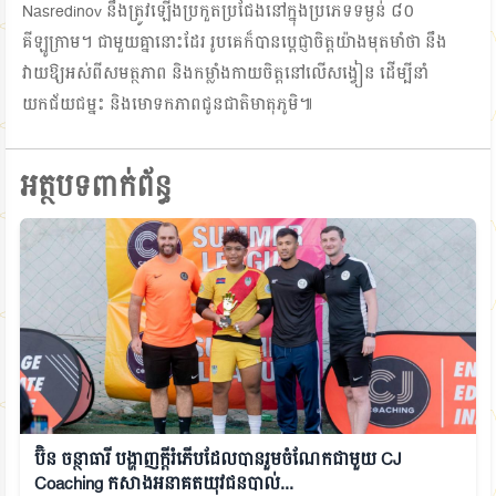
Nasredinov នឹងត្រូវឡើងប្រកួតប្រជែងនៅក្នុងប្រភេទទម្ងន់ ៨០
គីឡូក្រាម។ ជាមួយគ្នានោះដែរ រូបគេក៏បានប្តេជ្ញាចិត្តយ៉ាងមុតមាំថា នឹង
វាយឱ្យអស់ពីសមត្ថភាព និងកម្លាំងកាយចិត្តនៅលើសង្វៀន ដើម្បីនាំ
យកជ័យជម្នះ និងមោទកភាពជូនជាតិមាតុភូមិ៕
អត្ថបទពាក់ព័ន្ធ
ប៊ិន ចន្ថាធារី បង្ហាញក្ដីរំភើបដែលបានរួមចំណែកជាមួយ CJ
Coaching កសាងអនាគតយុវជនបាល់...