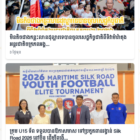
មិនតិចជាងកន្លះលានដុល្លារទេបានចូលសេដ្ឋកិច្ចជាតិពីទិវាម៉ារ៉ាតុង
អន្តរជាតិចក្រភពអង្គ...
3 ថ្ងៃមុន
ក្រុម U15 ទ័ព ទទួលបានឱកាសមាស ទៅប្រកួតពានរង្វាន់ Silk
Road 2026 នៅចិន ដើម្បីពង្រឹ...