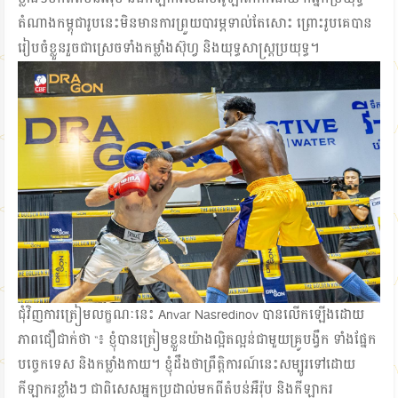
តំណាងកម្ពុជារូបនេះមិនមានការព្រួយបារម្ភទាល់តែសោះ ព្រោះរូបគេបាន
រៀបចំខ្លួនរួចជាស្រេចទាំងកម្លាំងស៊ុហ្វ និងយុទ្ធសាស្ត្រប្រយុទ្ធ។
ជុំវិញការត្រៀមលក្ខណៈនេះ Anvar Nasredinov បានលើកឡើងដោយ
ភាពជឿជាក់ថា “៖ ខ្ញុំបានត្រៀមខ្លួនយ៉ាងល្អិតល្អន់ជាមួយគ្រូបង្វឹក ទាំងផ្នែក
បច្ចេកទេស និងកម្លាំងកាយ។ ខ្ញុំដឹងថាព្រឹត្តិការណ៍នេះសម្បូរទៅដោយ
កីឡាករខ្លាំងៗ ជាពិសេសអ្នកប្រដាល់មកពីតំបន់អឺរ៉ុប និងកីឡាករ