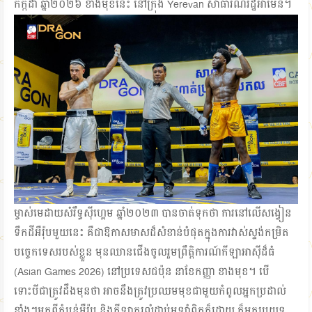
កក្កដា ឆ្នាំ២០២៦ ខាងមុខនេះ នៅក្រុង Yerevan សាធារណរដ្ឋអាមេនី។
ម្ចាស់មេដាយសំរឹទ្ធស៊ីហ្គេម ឆ្នាំ២០២៣ បានចាត់ទុកថា ការនៅលើសង្វៀន
ទឹកដីអឺរ៉ុបមួយនេះ គឺជាឱកាសមាសដ៏សំខាន់បំផុតក្នុងការវាស់ស្ទង់កម្រិត
បច្ចេកទេសរបស់ខ្លួន មុនឈានជើងចូលរួមព្រឹត្តិការណ៍កីឡាអាស៊ីដ៏ធំ
(Asian Games 2026) នៅប្រទេសជប៉ុន នាខែកញ្ញា ខាងមុខ។ បើ
ទោះបីជាត្រូវដឹងមុនថា អាចនឹងត្រូវប្រឈមមុខជាមួយកំពូលអ្នកប្រដាល់
ខ្លាំងៗមកពីតំបន់អឺរ៉ុប និងកីឡាករលំដាប់អូឡាំពិកក៏ដោយ ក៏អ្នកប្រយុទ្ធ