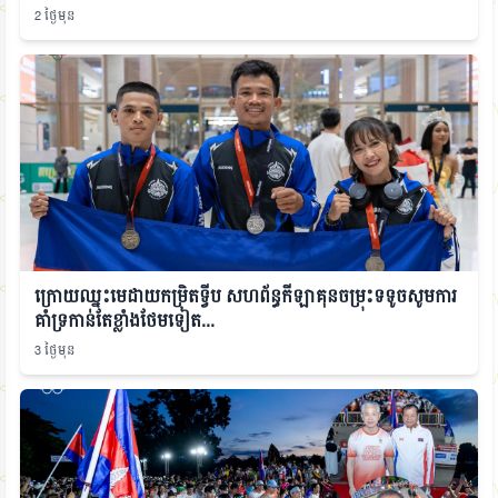
2 ថ្ងៃមុន
ក្រោយឈ្នះមេដាយកម្រិតទ្វីប សហព័ន្ធកីឡាគុនចម្រុះទទូចសូមការ
គាំទ្រកាន់តែខ្លាំងថែមទៀត...
3 ថ្ងៃមុន