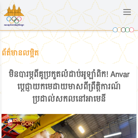
ព័ត៌មានលម្អិត
មិនបារម្ភពីគូប្រកួតលំដាប់អូឡាំពិក! Anvar
ប្ដេជ្ញាយកមេដាយមាសពីព្រឹត្តិការណ៍
ប្រដាល់សកលនៅអាមេនី