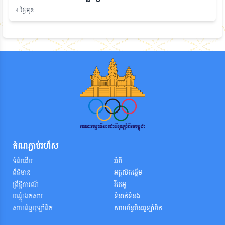
4 ថ្ងៃមុន
តំណភ្ជាប់រហ័ស
ទំព័រដើម
អំពី
ព័ត៌មាន
អត្តលិកឆ្នើម
ព្រឹត្តិការណ៍
វីដេអូ
បណ្តុំឯកសារ
ទំនាក់ទំនង
សហព័ន្ធអូឡាំពិក
សហព័ន្ធមិនអូឡាំពិក