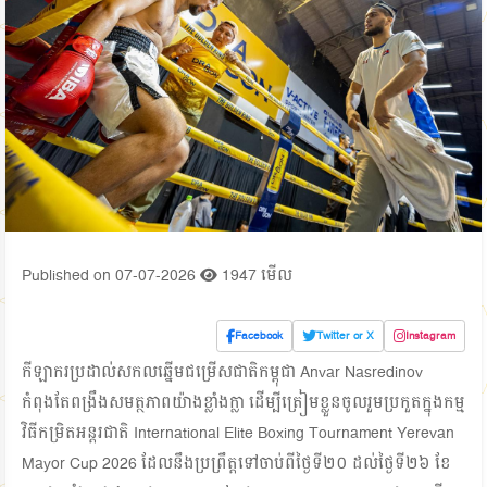
Published on 07-07-2026
1947 មើល
Facebook
Twitter or X
Instagram
កីឡាករប្រដាល់សកលឆ្នើមជម្រើសជាតិកម្ពុជា Anvar Nasredinov
កំពុងតែពង្រឹងសមត្ថភាពយ៉ាងខ្លាំងក្លា ដើម្បីត្រៀមខ្លួនចូលរួមប្រកួតក្នុងកម្ម
វិធីកម្រិតអន្តរជាតិ International Elite Boxing Tournament Yerevan
Mayor Cup 2026 ដែលនឹងប្រព្រឹត្តទៅចាប់ពីថ្ងៃទី២០ ដល់ថ្ងៃទី២៦ ខែ