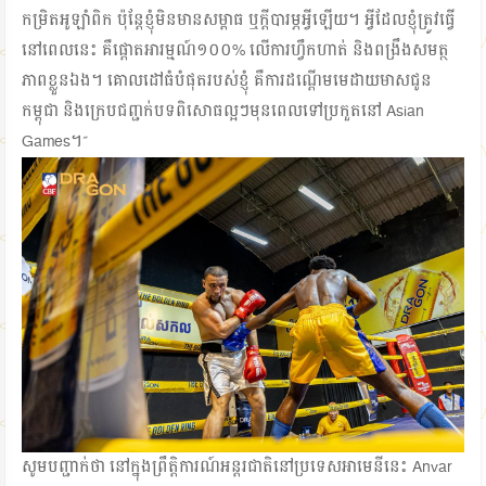
កម្រិតអូឡាំពិក ប៉ុន្តែខ្ញុំមិនមានសម្ពាធ ឬក្តីបារម្ភអ្វីឡើយ។ អ្វីដែលខ្ញុំត្រូវធ្វើ
នៅពេលនេះ គឺផ្តោតអារម្មណ៍១០០% លើការហ្វឹកហាត់ និងពង្រឹងសមត្ថ
ភាពខ្លួនឯង។ គោលដៅធំបំផុតរបស់ខ្ញុំ គឺការដណ្តើមមេដាយមាសជូន
កម្ពុជា និងក្រេបជញ្ជក់បទពិសោធល្អៗមុនពេលទៅប្រកួតនៅ Asian
Games។”
សូមបញ្ជាក់ថា នៅក្នុងព្រឹត្តិការណ៍អន្តរជាតិនៅប្រទេសអាមេនីនេះ Anvar