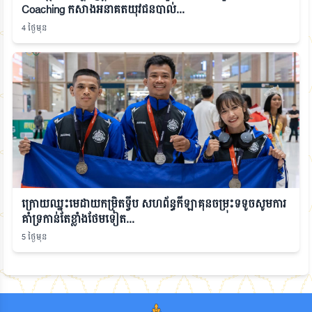
Coaching កសាងអនាគតយុវជនបាល់...
4 ថ្ងៃមុន
ក្រោយឈ្នះមេដាយកម្រិតទ្វីប សហព័ន្ធកីឡាគុនចម្រុះទទូចសូមការ
គាំទ្រកាន់តែខ្លាំងថែមទៀត...
5 ថ្ងៃមុន