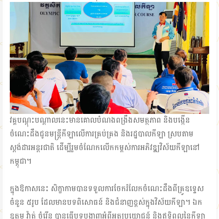
វគ្គបណ្ដុះបណ្ដាលនេះមានគោលបំណងពង្រឹងសមត្ថភាព និងបង្កើន
ចំណេះដឹងជូនមន្ត្រីកីឡាលើការគ្រប់គ្រង និងរដ្ឋបាលកីឡា ស្របតាម
ស្តង់ដារអន្តរជាតិ ដើម្បីរួមចំណែកលើកកម្ពស់ការអភិវឌ្ឍវិស័យកីឡានៅ
កម្ពុជា។
ក្នុងឱកាសនេះ សិក្ខាកាមបានទទួលការចែករំលែកចំណេះដឹងពីគ្រូឧទ្ទេស
ចំនួន ៥រូប ដែលមានបទពិសោធន៍ និងជំនាញខ្ពស់ក្នុងវិស័យកីឡា។ ឯក
ឧត្តម វ៉ាត់ ចំរើន បានធ្វើបទបង្ហាញអំពីអត្ថប្រយោជន៍ និងឥទ្ធិពលនៃកីឡា