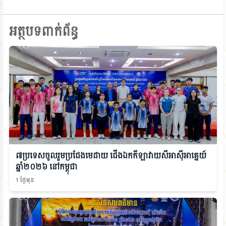
អត្ថបទពាក់ព័ន្ធ
៧ប្រទេសចូលរួមប្រជែងមេដាយ ជើងឯកកីឡាវាយសីអាស៊ីអាគ្នេយ៍
ឆ្នាំ២០២៦ នៅកម្ពុជា
1 ថ្ងៃមុន