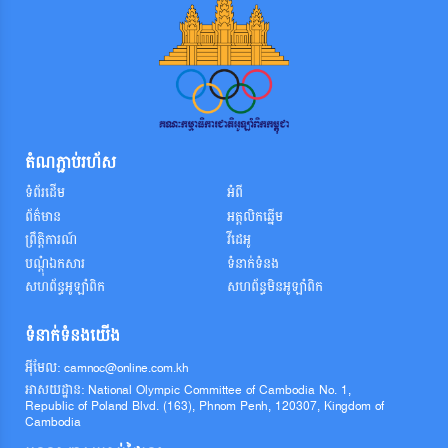
តំណភ្ជាប់រហ័ស
ទំព័រដើម
អំពី
ព័ត៌មាន
អត្តលិកឆ្នើម
ព្រឹត្តិការណ៍
វីដេអូ
បណ្តុំឯកសារ
ទំនាក់ទំនង
សហព័ន្ធអូឡាំពិក
សហព័ន្ធមិនអូឡាំពិក
ទំនាក់ទំនងយើង
អ៊ីមែល: camnoc@online.com.kh
អាសយដ្ឋាន: National Olympic Committee of Cambodia No. 1,
Republic of Poland Blvd. (163), Phnom Penh, 120307, Kingdom of
Cambodia