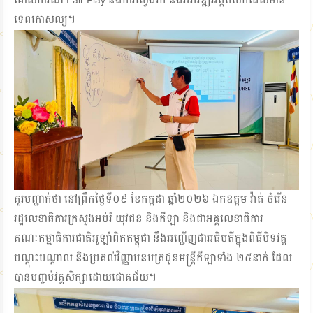
គោលការណ៍ Fair Play និងការស្វែងរក និងអភិវឌ្ឍអត្តពលិកដែលមាន
ទេពកោសល្យ។
គួរបញ្ជាក់ថា នៅព្រឹកថ្ងៃទី០៩ ខែកក្កដា ឆ្នាំ២០២៦ ឯកឧត្តម វ៉ាត់ ចំរើន
រដ្ឋលេខាធិការក្រសួងអប់រំ យុវជន និងកីឡា និងជាអគ្គលេខាធិការ
គណៈកម្មាធិការជាតិអូឡាំពិកកម្ពុជា នឹងអញ្ជើញជាអធិបតីក្នុងពិធីបិទវគ្គ
បណ្ដុះបណ្ដាល និងប្រគល់វិញ្ញាបនបត្រជូនមន្ត្រីកីឡាទាំង ២៥នាក់ ដែល
បានបញ្ចប់វគ្គសិក្សាដោយជោគជ័យ។