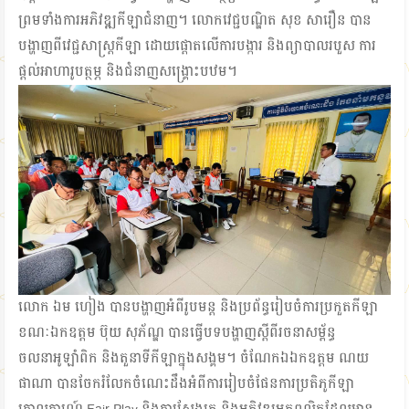
ព្រមទាំងការអភិវឌ្ឍកីឡាជំនាញ។ លោកវេជ្ជបណ្ឌិត សុខ សារឿន បាន
បង្ហាញពីវេជ្ជសាស្ត្រកីឡា ដោយផ្តោតលើការបង្ការ និងព្យាបាលរបួស ការ
ផ្តល់អាហារូបត្ថម្ភ និងជំនាញសង្គ្រោះបឋម។
លោក ឯម ហៀង បានបង្ហាញអំពីរូបមន្ត និងប្រព័ន្ធរៀបចំការប្រកួតកីឡា
ខណៈឯកឧត្តម ប៊ុយ សុភ័ណ្ឌ បានធ្វើបទបង្ហាញស្ដីពីរចនាសម្ព័ន្ធ
ចលនាអូឡាំពិក និងតួនាទីកីឡាក្នុងសង្គម។ ចំណែកឯឯកឧត្តម ណយ
ផាណា បានចែករំលែកចំណេះដឹងអំពីការរៀបចំផែនការប្រតិភូកីឡា