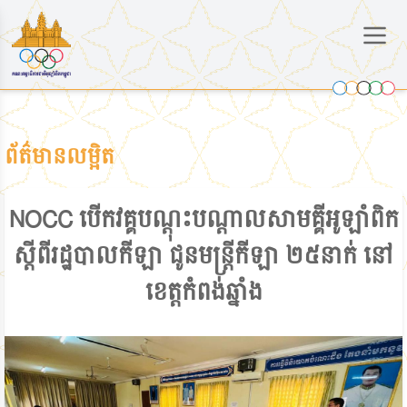
ព័ត៌មានលម្អិត
NOCC បើកវគ្គបណ្ដុះបណ្ដាលសាមគ្គីអូឡាំពិក
ស្ដីពីរដ្ឋបាលកីឡា ជូនមន្ត្រីកីឡា ២៥នាក់ នៅ
ខេត្តកំពង់ឆ្នាំង