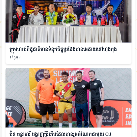
ក្រុមហាប់គីដូជាតិមានទំនុកចិត្តប្រជែងបានមេដាយនៅហុងកុង
1 ថ្ងៃមុន
ប៊ិន ចន្ថាធារី បង្ហាញក្ដីរំភើបដែលបានរួមចំណែកជាមួយ CJ