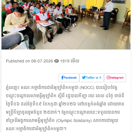
Published on 08-07-2026
1819 មើល
Facebook
Twitter or X
Instagram
ភ្នំពេញ
៖
គណៈកម្មាធិការជាតិអូឡាំពិកកម្ពុជា (NOCC) បានរៀបចំវគ្គ
បណ្ដុះបណ្ដាលសាមគ្គីអូឡាំពិក ស្ដីពី
រដ្ឋបាលកីឡា
រយៈពេល ៤ថ្ងៃ ចាប់ពី
ថ្ងៃទី០៦ ដល់ថ្ងៃទី០៩ ខែកក្កដា ឆ្នាំ២០២៦ នៅខេត្តកំពង់ឆ្នាំង ដោយមាន
មន្ត្រីកីឡាចូលរួមចំនួន ២៥នាក់។ វគ្គបណ្ដុះបណ្ដាលនេះទទួលបានការ
គាំទ្រពីអង្គការសាមគ្គីអូឡាំពិក (Olympic Solidarity) សហការជាមួយ
គណៈកម្មាធិការជាតិអូឡាំពិកកម្ពុជា។