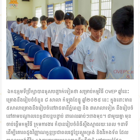
ឯកឧត្តមទីប្រឹក្សាបានគូសបញ្ជាក់ទៀតថា សម្រាប់កម្មវិធី OVEP ឆ្នាំនេះ
គ្រោងនឹងរៀបចំចំនួន ៨ សាលា កំឡុងខែធ្នូ ឆ្នាំ២០២៥ នេះ ក្នុងនោះមាន
៥សាលាគ្រោងនឹងរៀបចំនៅរាជធានីភ្នំពេញ និង ៣សាលាទៀត នឹងរៀបចំ
នៅតាមបណ្ដាលខេត្តជាបន្ដបន្ទាប់ នាពេលឆាប់ៗខាងមុខ។ ជាមួយគ្នា មុន
ចាប់ផ្ដើមកម្មវិធី ក្រុមការងារ ក៏បានរៀបចំពិធីស្មឹងស្មាធរយៈពេល ១នាទី
ដើម្បីគោរពដួងវិញ្ញាណក្ខន្ដប្រជាពលរដ្ឋខ្មែរស្លូតត្រង់ និងវីរកងទ័ព ដែល