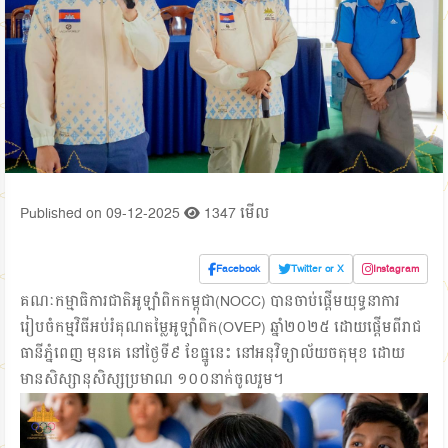
Published on 09-12-2025
1347 មើល
Facebook
Twitter or X
Instagram
គណៈកម្មាធិការជាតិអូឡាំពិកកម្ពុជា(NOCC) បានចាប់ផ្ដើមយុទ្ធនាការ
រៀបចំកម្មវិធីអប់រំគុណតម្លៃអូឡាំពិក(OVEP) ឆ្នាំ២០២៥ ដោយផ្ដើមពីរាជ
ធានីភ្នំពេញ មុនគេ នៅថ្ងៃទី៩ ខែធ្នូនេះ នៅអនុវិទ្យាល័យចតុមុខ ដោយ
មានសិស្សានុសិស្សប្រមាណ ១០០នាក់ចូលរួម។