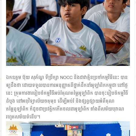
ឯកឧត្តម ប៊ុយ សុភ័ណ្ឌ ទីប្រឹក្សា NOCC និងជាវាគ្មិនប្រចាំកម្មវិធីនេះ បាន
ឲ្យដឹងថា ដោយទទួលបានការអនុញ្ញាតពីថ្នាក់ដឹកនាំអូឡាំពិកកម្ពុជា នៅថ្ងៃ
នេះ ក្រុមការងាររៀបចំកម្មវិធីអប់រំគុណតម្លៃអូឡាំពិក បានចុះរៀបចំកម្មវិធី
ដំបូង នៅអនុវិទ្យាល័យចតុមុខ ដើម្បីអប់រំ និងផ្សព្វផ្សាយអំពីគុណ
តម្លៃពូឡាំពិក ក៏ដូចជាប្រវត្តិកកើតចលនាអូឡាំពិក តាំងពីសម័យបុរាណ
រហូតសម័យទំនើប។