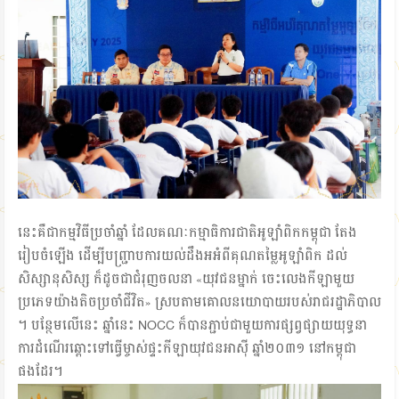
នេះគឺជាកម្មវិធីប្រចាំឆ្នាំ ដែលគណៈកម្មាធិការជាតិអូឡាំពិកកម្ពុជា តែង
រៀបចំឡើង ដើម្បីបញ្ជ្រាបការយល់ដឹងអអំពីគុណតម្លៃអូឡាំពិក ដល់
សិស្សានុសិស្ស ក៏ដូចជាជំរុញចលនា «យុវជនម្នាក់ ចេះលេងកីឡាមួយ
ប្រភេទយ៉ាងតិចប្រចាំជីវិត» ស្របតាមគោលនយោបាយរបស់រាជរដ្ឋាភិបាល
។ បន្ថែមលើនេះ ឆ្នាំនេះ NOCC ក៏បានភ្ជាប់ជាមួយការផ្សព្វផ្សាយយុទ្ធនា
ការដំណើរឆ្ពោះទៅធ្វើម្ចាស់ផ្ទះកីឡាយុវជនអាស៊ី ឆ្នាំ២០៣១ នៅកម្ពុជា
ផងដែរ។