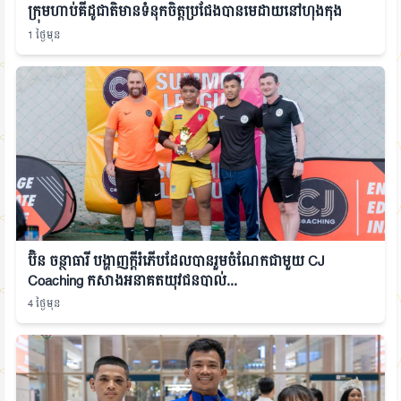
ក្រុមហាប់គីដូជាតិមានទំនុកចិត្តប្រជែងបានមេដាយនៅហុងកុង
1 ថ្ងៃមុន
ប៊ិន ចន្ថាធារី បង្ហាញក្ដីរំភើបដែលបានរួមចំណែកជាមួយ CJ
Coaching កសាងអនាគតយុវជនបាល់...
4 ថ្ងៃមុន