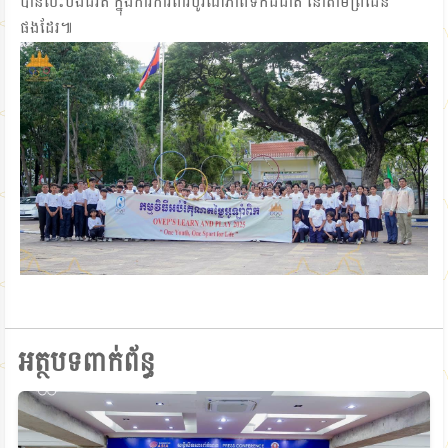
បានលះបង់ជីវិត ក្នុងការការពារបូរណភាពទឹកដីជាតិ នៅតាមព្រំដែន
ផងដែរ៕
អត្ថបទពាក់ព័ន្ធ