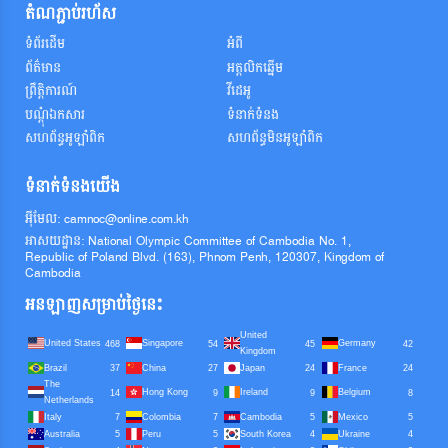
តំណភ្ជាប់រហ័ស
ទំព័រដើម
អំពី
ព័ត៌មាន
អត្តលិកឆ្នើម
ព្រឹត្តិការណ៍
វីដេអូ
បណ្តុំឯកសារ
ទំនាក់ទំនង
សហព័ន្ធអូឡាំពិក
សហព័ន្ធមិនអូឡាំពិក
ទំនាក់ទំនងយើង
អ៊ីមែល: camnoc@online.com.kh
អាសយដ្ឋាន: National Olympic Committee of Cambodia No. 1,
Republic of Poland Blvd. (163), Phnom Penh, 120307, Kingdom of
Cambodia
អនឡាញសម្រាប់ថ្ងៃនេះ
United
United States
Singapore
Germany
468
54
45
42
Kingdom
Brazil
China
Japan
France
37
27
24
24
The
Hong Kong
Ireland
Belgium
14
9
9
8
Netherlands
Italy
Colombia
Cambodia
Mexico
7
7
5
5
Australia
Peru
South Korea
Ukraine
5
5
4
4