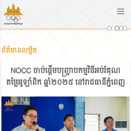
ព័ត៌មានលម្អិត
NOCC ចាប់ផ្ដើមបញ្ជ្រាបកម្មវិធីអប់រំគុណ
តម្លៃអូឡាំពិក ឆ្នាំ២០២៥ នៅរាជធានីភ្នំពេញ